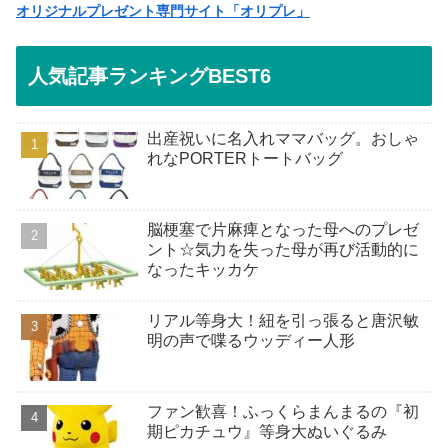
オリジナルプレゼント専門サイト「オリプレ」
人気記事ランキングBEST6
出産祝いに名入れママバッグ。おしゃ
れなPORTERトートバッグ
脳梗塞で片麻痺となった母へのプレゼ
ント☆気力を失った母が再び活動的に
なったキッカケ
リアル等身大！紐を引っ張ると唐沢敏
明の声で喋るウッディー人形
ファン歓喜！ふっくらまんまるの『初
期ピカチュウ』等身大ぬいぐるみ