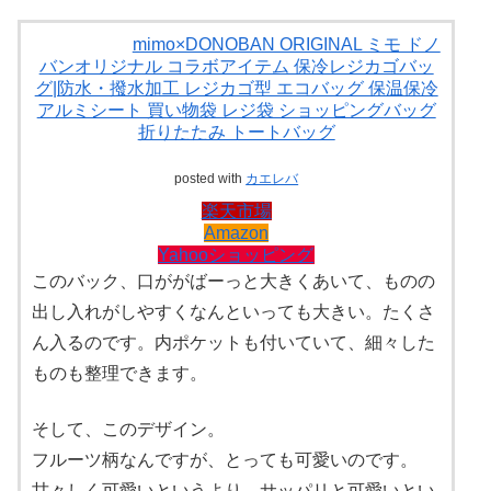
mimo×DONOBAN ORIGINAL ミモ ドノ
バンオリジナル コラボアイテム 保冷レジカゴバッ
グ|防水・撥水加工 レジカゴ型 エコバッグ 保温保冷
アルミシート 買い物袋 レジ袋 ショッピングバッグ
折りたたみ トートバッグ
posted with
カエレバ
楽天市場
Amazon
Yahooショッピング
このバック、口ががばーっと大きくあいて、ものの
出し入れがしやすくなんといっても大きい。たくさ
ん入るのです。内ポケットも付いていて、細々した
ものも整理できます。
そして、このデザイン。
フルーツ柄なんですが、とっても可愛いのです。
甘々しく可愛いというより、サッパリと可愛いとい