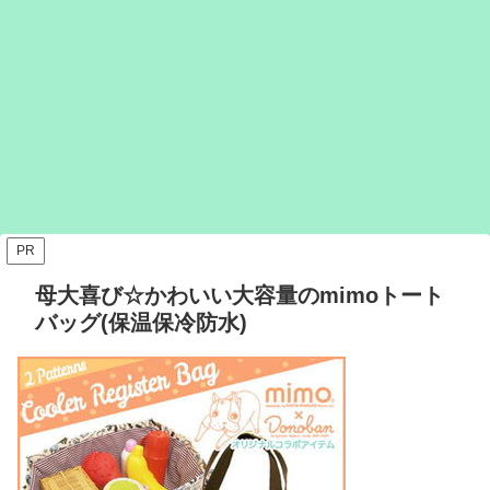
PR
母大喜び☆かわいい大容量のmimoトート
バッグ(保温保冷防水)