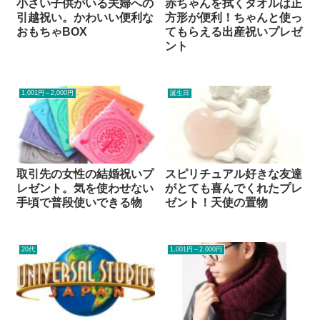
小さい子供がいる夫婦への
赤ちゃんを拭くタオルは正
引越祝い。かわいい便利な
方形が便利！ちゃんと使っ
おもちゃBOX
てもらえる出産祝いプレゼ
ント
1,001円～2,000円
誕生日
取引先の女性の結婚祝いプ
スピリチュアル好きな友達
レゼント。気を使わせない
がとても喜んでくれたプレ
手頃で普段使いできる物
ゼント！天使の置物
20代
1,001円～2,000円