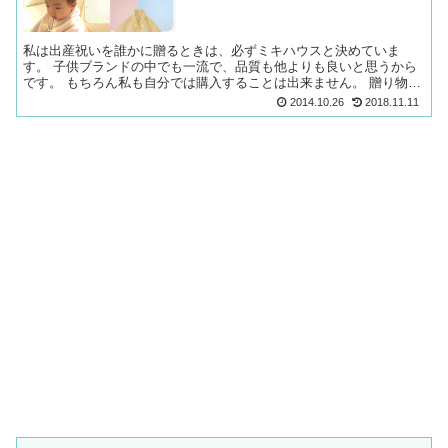
私は出産祝いを誰かに贈るときは、必ずミキハウスと決めていま
す。 子供ブランドの中でも一流で、品質も他よりも良いと思うから
です。 もちろん私も自分では購入することは出来ません。 贈り物だ
からこそ、相手の喜ぶ顔を創造しながらちょっと高級なものを...
2014.10.26
2018.11.11