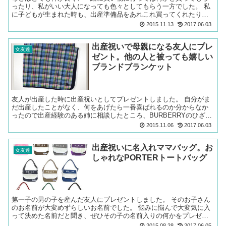
ったり、私がいい大人になっても色々としてもらう一方でした。 私
に子どもが生まれた時も、出産準備品をあれこれ買ってくれたり、
高額のお祝い金ももらいました。 内祝という形で何か贈り物を...
2015.11.13
2017.06.03
出産祝いで母親になる友人にプレ
女友達
ゼント。他の人と被っても嬉しい
ブランドブランケット
友人が出産した時に出産祝いとしてプレゼントしました。 自分がま
だ出産したことがなく、何をあげたら一番喜ばれるのか分からなか
ったので出産経験のある姉に相談したところ、BURBERRYのひざ掛
けが一番嬉しかったと教えてくれたことがこの商品を選ん...
2015.11.06
2017.06.03
出産祝いに名入れママバッグ。お
女友達
しゃれなPORTERトートバッグ
第一子の男の子を産んだ友人にプレゼントしました。 そのお子さん
のお名前が大変めずらしいお名前でした。 悩みに悩んで大変気に入
って決めた名前だと聞き、ぜひその子の名前入りの何かをプレゼン
トしたいと思いました。 そして、考えぬいた末選んだのが、...
2015.08.28
2017.06.05