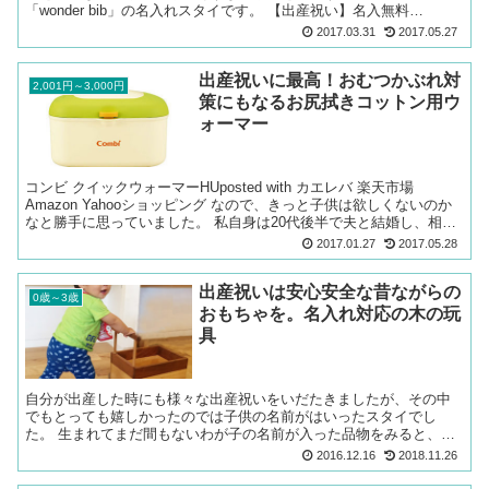
「wonder bib」の名入れスタイです。 【出産祝い】名入無料
mum2mumワンダービブ（よだれかけ スタイ ビブ）...
2017.03.31
2017.05.27
出産祝いに最高！おむつかぶれ対
2,001円～3,000円
策にもなるお尻拭きコットン用ウ
ォーマー
コンビ クイックウォーマーHUposted with カエレバ 楽天市場
Amazon Yahooショッピング なので、きっと子供は欲しくないのか
なと勝手に思っていました。 私自身は20代後半で夫と結婚し、相次
いで二人の子供を出産。 私が育...
2017.01.27
2017.05.28
出産祝いは安心安全な昔ながらの
0歳～3歳
おもちゃを。名入れ対応の木の玩
具
自分が出産した時にも様々な出産祝いをいだたきましたが、その中
でもとっても嬉しかったのでは子供の名前がはいったスタイでし
た。 生まれてまだ間もないわが子の名前が入った品物をみると、本
当にこの子がこの世に誕生したんだなという実感がぐっと湧いて
2016.12.16
2018.11.26
き...