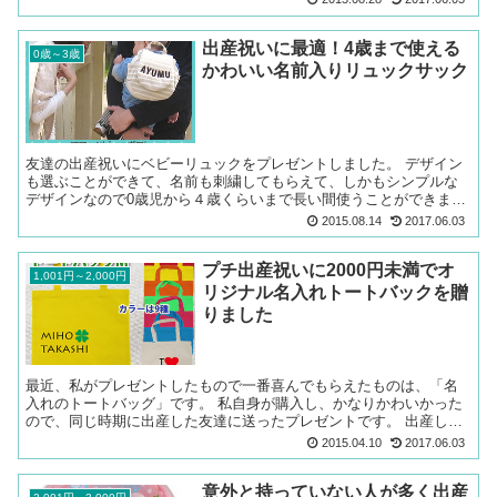
出産祝いに最適！4歳まで使える
0歳～3歳
かわいい名前入りリュックサック
友達の出産祝いにベビーリュックをプレゼントしました。 デザイン
も選ぶことができて、名前も刺繍してもらえて、しかもシンプルな
デザインなので0歳児から４歳くらいまで長い間使うことができま
す。 1歳誕生日プレゼント・出産祝いにおススメ♪ 名入れベ...
2015.08.14
2017.06.03
プチ出産祝いに2000円未満でオ
1,001円～2,000円
リジナル名入れトートバックを贈
りました
最近、私がプレゼントしたもので一番喜んでもらえたものは、「名
入れのトートバッグ」です。 私自身が購入し、かなりかわいかった
ので、同じ時期に出産した友達に送ったプレゼントです。 出産した
お祝いとして、名前が決まった時点で、こちらで名前入りのト...
2015.04.10
2017.06.03
意外と持っていない人が多く出産