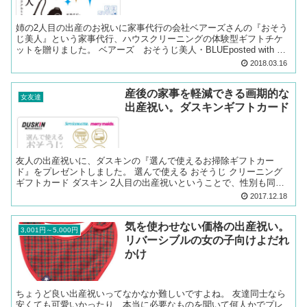
姉の2人目の出産のお祝いに家事代行の会社ベアーズさんの『おそう
じ美人』という家事代行、ハウスクリーニングの体験型ギフトチケ
ットを贈りました。 ベアーズ おそうじ美人・BLUEposted with カ
エレバ ベアーズ 3種類すべて見る(Am...
2018.03.16
産後の家事を軽減できる画期的な
女友達
出産祝い。ダスキンギフトカード
友人の出産祝いに、ダスキンの『選んで使えるお掃除ギフトカー
ド』をプレゼントしました。 選んで使える おそうじ クリーニング
ギフトカード ダスキン 2人目の出産祝いということで、性別も同じ
で、物だと上の子のものが何でも使えるのかなと思い、な...
2017.12.18
気を使わせない価格の出産祝い。
3,001円～5,000円
リバーシブルの女の子向けよだれ
かけ
ちょうど良い出産祝いってなかなか難しいですよね。 友達同士なら
安くても可愛いかったり、本当に必要なものを聞いて何人かでプレ