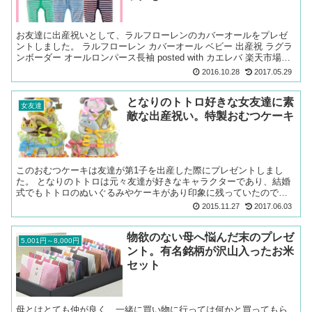
お友達に出産祝いとして、ラルフローレンのカバーオールをプレゼ
ントしました。 ラルフローレン カバーオール ベビー 出産祝 ラグラ
ンボーダー オールロンパース長袖 posted with カエレバ 楽天市場
Amazon Yahooショッピン...
2016.10.28
2017.05.29
となりのトトロ好きな女友達に素
女友達
敵な出産祝い。特製おむつケーキ
このおむつケーキは友達が第1子を出産した際にプレゼントしまし
た。 となりのトトロは元々友達が好きなキャラクターであり、結婚
式でもトトロのぬいぐるみやケーキがあり印象に残っていたので、
ぜひ出産祝いもトトロ関連のものにしようと決めていたのでこの...
2015.11.27
2017.06.03
物欲のない母へ悩んだ末のプレゼ
5,001円～8,000円
ント。有名銘柄が沢山入ったお米
セット
母とはとても仲が良く、一緒に買い物に行っては何かと買ってもら