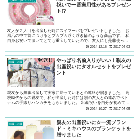
2,001円～3,000円
祝いで一番実用性があるプレゼン
ト!?
友人が２人目を出産した時にスイマーバをプレゼントしました。 お
風呂の中で首につけるとプカプカ浮く浮き輪のような商品です。 私
自身お祝いで頂いてとても重宝していたので、友人にも是非使って
欲しいなと思いプレゼントしました。 Swimavaスイマ...
2014.12.16
2017.06.03
やっぱり名前入りがいい！親友の
0歳～3歳
出産祝いにタオルセットをプレゼ
ント
親友から無事出産して実家に帰っているとの連絡が届きました。 高
校時代からの親友で、私が出産した時には別の友人との連名でベト
ナムの手織りハンカチをもらいました。 出産祝いを自分が初めて贈
る立場になった時は、相場や、何を贈って良いものか全く分か...
2014.10.27
2017.06.05
親友の出産祝いに☆一流ブラン
0歳～3歳
ド・ミキハウスのブランケットを
贈りました