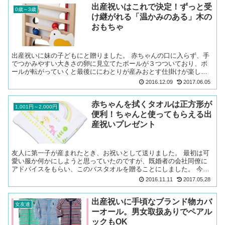
出産祝いはこれで決定！ずっと受
0歳～3歳
け継がれる「温かみのある」木の
おもちゃ
出産祝いに妹の子どもにと贈りました。 赤ちゃんの口に入らず、手
でつかみやすい大きさの卵に見立てたボールが３つついており、ボ
ールが転がっていくと最後ににわとりが産みおとす仕掛けが楽しい
おもちゃです。 【日本製木のおもちゃ】キンコンボールpos...
2016.12.09
2017.06.05
赤ちゃんを拭くタオルは正方形が
1,001円～2,000円
便利！ちゃんと使ってもらえる出
産祝いプレゼント
友人に第一子が産まれたとき、お祝いとして送りました。 最初は可
愛い服か何かにしようと思っていたのですが、既婚者の会社同僚に
アドバイスをもらい、このバスタオルを贈ることにしました。 今治
タオル ガーゼ バスタオル マイフェアベビー メイクフレ...
2016.11.11
2017.05.28
出産祝いに手頃なブランド物カバ
女友達
ーオール。男女取扱ありでペアル
ックもOK