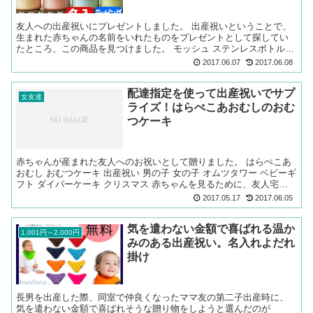
友人への出産祝いにプレゼントしました。 出産祝いということで、
生まれた赤ちゃんの名前をいれたものをプレゼントとして探してい
たところ、この商品を見つけました。 モッシュ ステンレスボトル
350 ml 【マイ水筒 名入れ対応 mosh! ステ...
2017.06.07
2017.06.08
配達指定を使って出産祝いでサプ
女友達
ライズ！はらぺこあおむしのおむ
つケーキ
赤ちゃんが産まれた友人へのお祝いとして贈りました。 はらぺこあ
おむし おむつケーキ 出産祝い 男の子 女の子 オムツタワー ベビーギ
フト ダイパーケーキ クリスマス 赤ちゃんを見るために、友人宅に
お邪魔する日に配達日時指定をしてサプライズを...
2017.05.17
2017.06.05
気を遣わない金額で喜ばれる温か
1,001円～2,000円
みのある出産祝い。名入れよだれ
掛け
長男を出産した際、同室で仲良くなったママ友の第二子出産時に、
気を遣わない金額で喜ばれそうな贈り物をしようと選んだのが