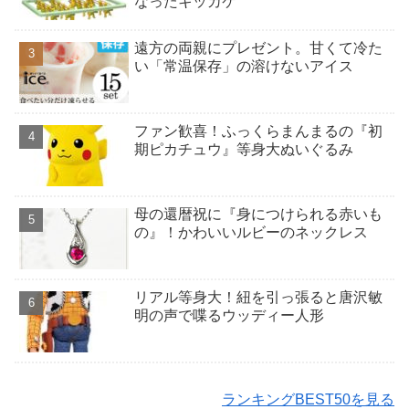
なったキッカケ
遠方の両親にプレゼント。甘くて冷た
い「常温保存」の溶けないアイス
ファン歓喜！ふっくらまんまるの『初
期ピカチュウ』等身大ぬいぐるみ
母の還暦祝に『身につけられる赤いも
の』！かわいいルビーのネックレス
リアル等身大！紐を引っ張ると唐沢敏
明の声で喋るウッディー人形
ランキングBEST50を見る