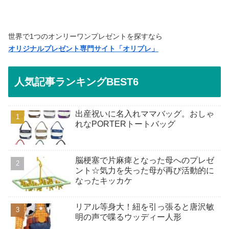
世界で1つのオンリーワンプレゼントを探すなら
オリジナルプレゼント専門サイト「オリプレ」
人気記事ランキングBEST6
出産祝いに名入れママバッグ。おしゃ
れなPORTERトートバッグ
脳梗塞で片麻痺となった母へのプレゼ
ント☆気力を失った母が再び活動的に
なったキッカケ
リアル等身大！紐を引っ張ると唐沢敏
明の声で喋るウッディー人形