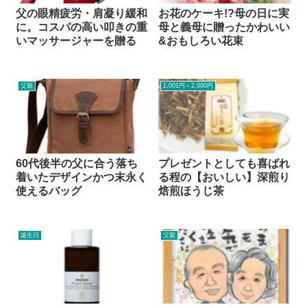
父の眼精疲労・肩凝り緩和
お花のケーキ!?母の日に実
に。コスパの高い叩きの重
母と義母に贈ったかわいい
いマッサージャーを贈る
&おもしろい花束
父親
1,001円～2,000円
60代後半の父に合う落ち
プレゼントとしても喜ばれ
着いたデザインかつ末永く
る程の【おいしい】深煎り
使えるバッグ
焙煎ほうじ茶
誕生日
父親