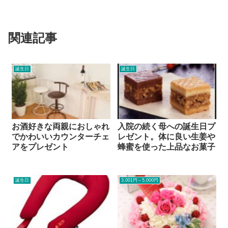
関連記事
誕生日
誕生日
お酒好きな両親におしゃれ
入院の続く母への誕生日プ
でかわいいカウンターチェ
レゼント。体に良い生姜や
アをプレゼント
蜂蜜を使った上品なお菓子
誕生日
3,001円～5,000円