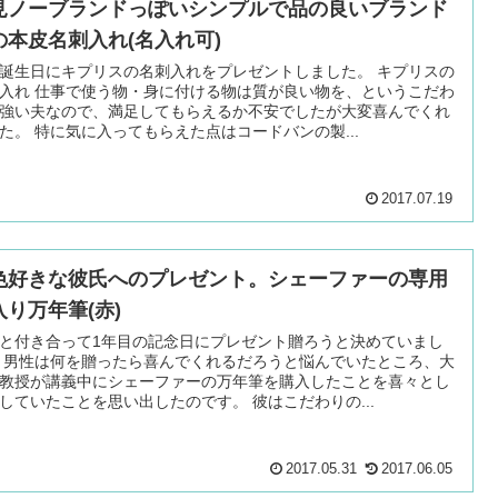
見ノーブランドっぽいシンプルで品の良いブランド
の本皮名刺入れ(名入れ可)
誕生日にキプリスの名刺入れをプレゼントしました。 キプリスの
入れ 仕事で使う物・身に付ける物は質が良い物を、というこだわ
強い夫なので、満足してもらえるか不安でしたが大変喜んでくれ
た。 特に気に入ってもらえた点はコードバンの製...
2017.07.19
色好きな彼氏へのプレゼント。シェーファーの専用
入り万年筆(赤)
と付き合って1年目の記念日にプレゼント贈ろうと決めていまし
 男性は何を贈ったら喜んでくれるだろうと悩んでいたところ、大
教授が講義中にシェーファーの万年筆を購入したことを喜々とし
していたことを思い出したのです。 彼はこだわりの...
2017.05.31
2017.06.05