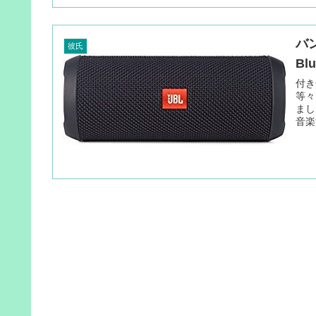
バ
彼氏
Bl
付き
等々
まし
音楽