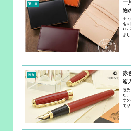
一
誕生日
物
夫の
名刺
りが
まし
赤
彼氏
箱
彼氏
た。
学の
て話