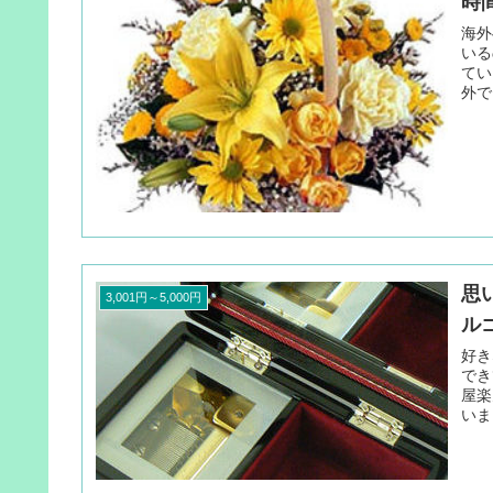
時
海外
いる
てい
外で
思
3,001円～5,000円
ル
好き
でき
屋楽
いま