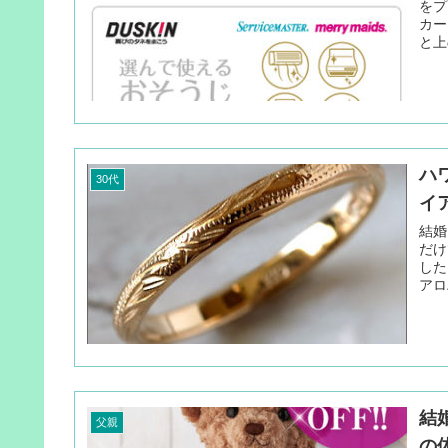
をプ
カー
と上
ハ
30代
イ
結婚
だけ
した
アロ
結
父親
の