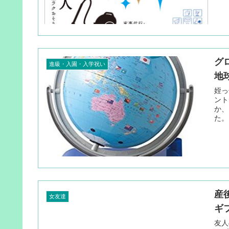
グ
進級・入園・入学祝い
地
姪っ
ント
か、
た。
産
女友達
ギ
友人