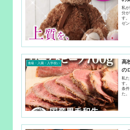
私が
分が
す。
ゼン
高
進級・入園・入学祝い
の
私た
す。
条件
た。