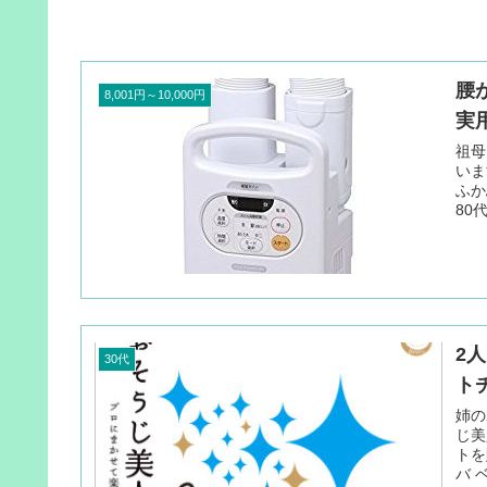
腰
8,001円～10,000円
実
祖母
いま
ふか
80
2
30代
ト
姉の
じ美
トを
バ 