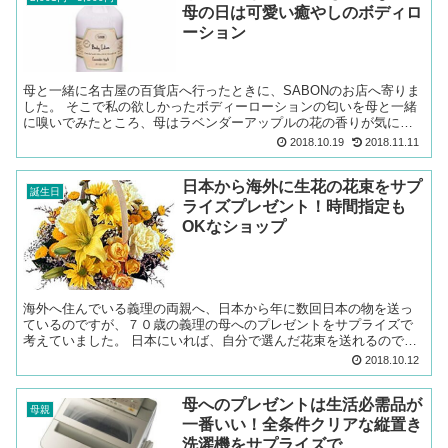
母の日は可愛い癒やしのボディロ
ーション
母と一緒に名古屋の百貨店へ行ったときに、SABONのお店へ寄りま
した。 そこで私の欲しかったボディーローションの匂いを母と一緒
に嗅いでみたところ、母はラベンダーアップルの花の香りが気に入
ったようでした。 普段の母はボディーローションを使いま...
2018.10.19
2018.11.11
日本から海外に生花の花束をサプ
誕生日
ライズプレゼント！時間指定も
OKなショップ
海外へ住んでいる義理の両親へ、日本から年に数回日本の物を送っ
ているのですが、７０歳の義理の母へのプレゼントをサプライズで
考えていました。 日本にいれば、自分で選んだ花束を送れるのです
が、海外ではそのようなことが出来ないと諦めていました。 海...
2018.10.12
母へのプレゼントは生活必需品が
母親
一番いい！全条件クリアな縦置き
洗濯機をサプライズで