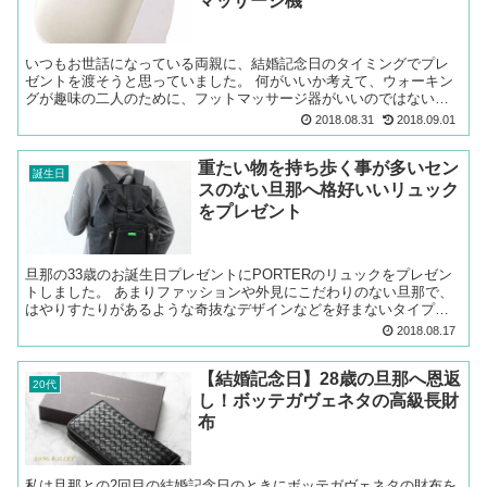
マッサージ機
いつもお世話になっている両親に、結婚記念日のタイミングでプレ
ゼントを渡そうと思っていました。 何がいいか考えて、ウォーキン
グが趣味の二人のために、フットマッサージ器がいいのではないか
と思い、数ある商品の中から、一番口コミが良かったフジ医療器...
2018.08.31
2018.09.01
重たい物を持ち歩く事が多いセン
誕生日
スのない旦那へ格好いいリュック
をプレゼント
旦那の33歳のお誕生日プレゼントにPORTERのリュックをプレゼン
トしました。 あまりファッションや外見にこだわりのない旦那で、
はやりすたりがあるような奇抜なデザインなどを好まないタイプ。
過去お洋服などをプレゼントしても気にいってもらえず...
2018.08.17
【結婚記念日】28歳の旦那へ恩返
20代
し！ボッテガヴェネタの高級長財
布
私は旦那との2回目の結婚記念日のときにボッテガヴェネタの財布を