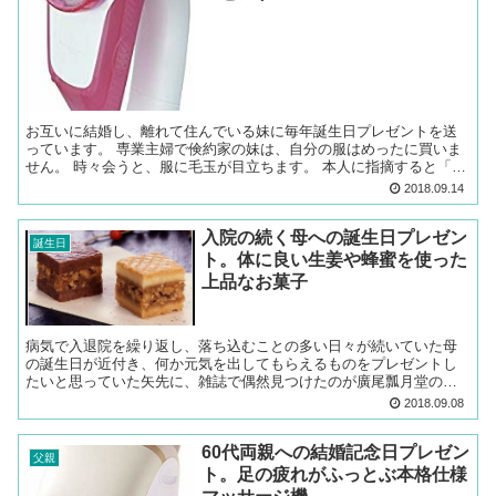
お互いに結婚し、離れて住んでいる妹に毎年誕生日プレゼントを送
っています。 専業主婦で倹約家の妹は、自分の服はめったに買いま
せん。 時々会うと、服に毛玉が目立ちます。 本人に指摘すると「あ
まり外にでないから気にしてなかった」とのこと。 これじ...
2018.09.14
入院の続く母への誕生日プレゼン
誕生日
ト。体に良い生姜や蜂蜜を使った
上品なお菓子
病気で入退院を繰り返し、落ち込むことの多い日々が続いていた母
の誕生日が近付き、何か元気を出してもらえるものをプレゼントし
たいと思っていた矢先に、雑誌で偶然見つけたのが廣尾瓢月堂の
「六瓢息災」というお菓子でした。 廣尾瓢月堂六瓢息災(むびょう...
2018.09.08
60代両親への結婚記念日プレゼン
父親
ト。足の疲れがふっとぶ本格仕様