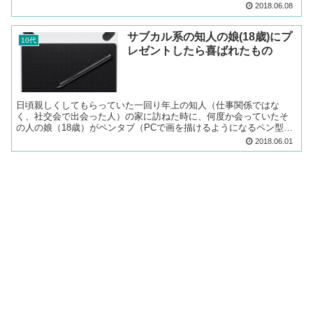
パン Amazon 楽天市場 Yah...
2018.06.08
サブカル系の知人の娘(18歳)にプ
10代
レゼントしたら喜ばれたもの
日頃親しくしてもらっていた一回り年上の知人（仕事関係ではな
く、社交会で出会った人）の家に訪ねた時に、何度か会っていたそ
の人の娘（18歳）がペンタブ（PCで画を描けるようになるペン型の
道具）を欲しがっていたのを知っていたので、プレゼントしまし...
2018.06.01