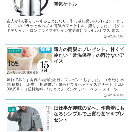
電気ケトル
友人が1人暮らしをすることになり、引っ越し祝いのプレゼントとし
て、この「ラッセルホブス 電気カフェケトル」贈りました。 【グッ
ドデザイン・ロングライフデザイン賞受賞】ラッセルホブス 電気カ
フェケトル 1.0Lposted with カエレバ...
2018.07.06
遠方の両親にプレゼント。甘くて
おすすめ
冷たい「常温保存」の溶けないア
イス
離れて暮らす両親の結婚記念日にプレゼントしました。 （今だけ 早
割 価格）（お中元 用途限定）凍らせて食べるアイスデザート（IDB-
30/15号）（送料無料）/ ひととえ ダンケ シャーベット スイーツ セ
ット ギフト 詰合せ 御中元 暑中...
2018.06.29
畑仕事が趣味の父へ。作業着にも
父親
なるシンプルで上質な甚平をプレ
ゼント