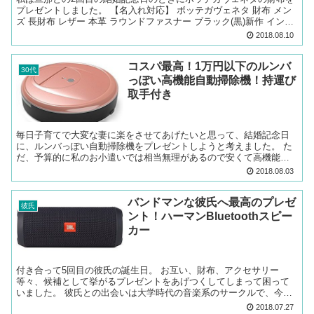
プレゼントしました。 【名入れ対応】 ボッテガヴェネタ 財布 メン
ズ 長財布 レザー 本革 ラウンドファスナー ブラック(黒)新作 イント
レチャート 114076 V4651 1...
2018.08.10
コスパ最高！1万円以下のルンバ
30代
っぽい高機能自動掃除機！持運び
取手付き
毎日子育てで大変な妻に楽をさせてあげたいと思って、結婚記念日
に、ルンバっぽい自動掃除機をプレゼントしようと考えました。 た
だ、予算的に私のお小遣いでは相当無理があるので安くて高機能な
ものを探しました。 EVERTOP ロボット掃除機 6.5...
2018.08.03
バンドマンな彼氏へ最高のプレゼ
彼氏
ント！ハーマンBluetoothスピー
カー
付き合って5回目の彼氏の誕生日。 お互い、財布、アクセサリー
等々、候補として挙がるプレゼントをあげつくしてしまって困って
いました。 彼氏との出会いは大学時代の音楽系のサークルで、今も
彼は音楽活動をしているので、なにかスピーカーのようなものを...
2018.07.27