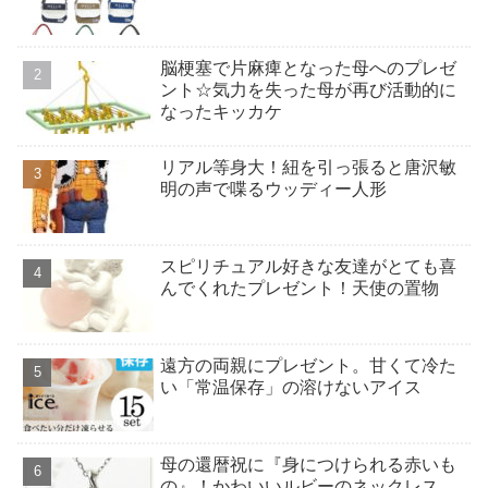
脳梗塞で片麻痺となった母へのプレゼ
ント☆気力を失った母が再び活動的に
なったキッカケ
リアル等身大！紐を引っ張ると唐沢敏
明の声で喋るウッディー人形
スピリチュアル好きな友達がとても喜
んでくれたプレゼント！天使の置物
遠方の両親にプレゼント。甘くて冷た
い「常温保存」の溶けないアイス
母の還暦祝に『身につけられる赤いも
の』！かわいいルビーのネックレス