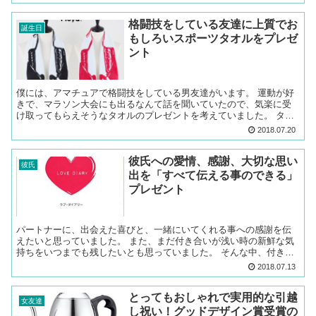
格闘技をしている友達に上質でお
誕生日
もしろいスポーツタオルをプレゼ
ント
僕には、アマチュアで格闘技をしている男友達がいます。 運動が好
きで、マラソン大会にも出るなんて話を聞いていたので、気楽に受
け取ってもらえそうなタオルのプレゼントを考えていました。 タオ
ルは、肩からかけられる長さのものを選ぼうと最初から決めて...
2018.07.20
彼氏への愛情、感謝、大切な思い
彼氏
出を「すべて伝える事のできる」
プレゼント
パートナーに、出会えた喜びと、一緒にいてくれる事への感謝を伝
えたいと思っていました。 また、まだ付き合いが浅い時の新鮮な気
持ちをいつまでも残したいとも思っていました。 そんな中、付き合
って３ヶ月後くらいに、ネットサーフィンをしていてラブ・ダ...
2018.07.13
とってもおしゃれで実用的な引越
女友達
し祝い！グッドデザイン賞受賞の