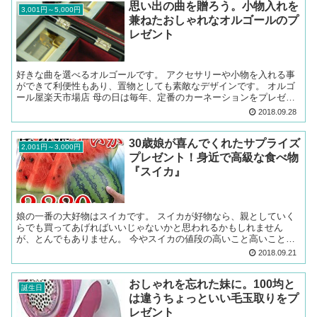
思い出の曲を贈ろう。小物入れを
3,001円～5,000円
兼ねたおしゃれなオルゴールのプ
レゼント
好きな曲を選べるオルゴールです。 アクセサリーや小物を入れる事
ができて利便性もあり、置物としても素敵なデザインです。 オルゴ
ール屋楽天市場店 母の日は毎年、定番のカーネーションをプレゼン
トしていましたが、私が結婚した事で実家を離れることにな...
2018.09.28
30歳娘が喜んでくれたサプライズ
2,001円～3,000円
プレゼント！身近で高級な食べ物
『スイカ』
娘の一番の大好物はスイカです。 スイカが好物なら、親としていく
らでも買ってあげればいいじゃないかと思われるかもしれません
が、とんでもありません。 今やスイカの値段の高いこと高いこと。
そうそうは買ってあげられません。 しかし，もうそろそろス...
2018.09.21
おしゃれを忘れた妹に。100均と
誕生日
は違うちょっといい毛玉取りをプ
レゼント