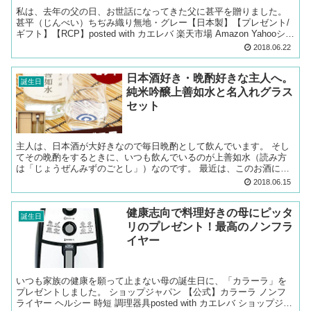
私は、去年の父の日、お世話になってきた父に甚平を贈りました。
甚平（じんべい）ちぢみ織り無地・グレー【日本製】【プレゼント/
ギフト】【RCP】posted with カエレバ 楽天市場 Amazon Yahooショ
ッピング 廉価な作務衣（さ...
2018.06.22
日本酒好き・晩酌好きな主人へ。
誕生日
純米吟醸上善如水と名入れグラス
セット
主人は、日本酒が大好きなので毎日晩酌として飲んでいます。 そし
てその晩酌をするときに、いつも飲んでいるのが上善如水（読み方
は「じょうぜんみずのごとし」）なのです。 最近は、このお酒には
まっていてどんな時でもこれを飲んでいます。 そしてこのお...
2018.06.15
健康志向で料理好きの母にピッタ
誕生日
リのプレゼント！最高のノンフラ
イヤー
いつも家族の健康を願って止まない母の誕生日に、「カラーラ」を
プレゼントしました。 ショップジャパン 【公式】カラーラ ノンフ
ライヤー ヘルシー 時短 調理器具posted with カエレバ ショップジャ